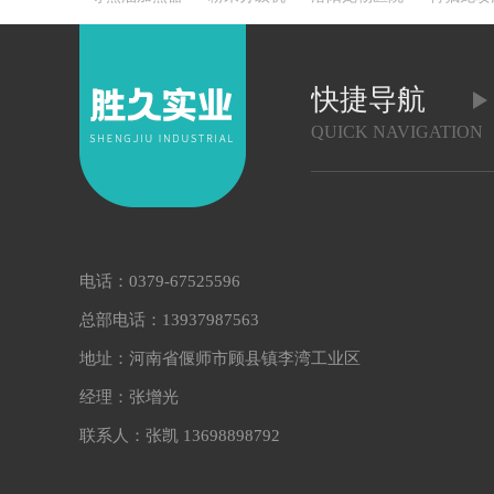
快捷导航
QUICK NAVIGATION
电话：0379-67525596
总部电话：13937987563
地址：河南省偃师市顾县镇李湾工业区
经理：张增光
联系人：张凯 13698898792