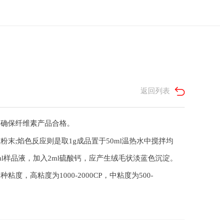
返回列表
，确保纤维素产品合格。
焰色反应则是取1g成品置于50ml温热水中搅拌均
ml样品液，加入2ml硫酸钙，应产生绒毛状淡蓝色沉淀。
，高粘度为1000-2000CP，中粘度为500-