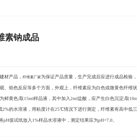
维素钠成品
建材产品，
为保证产品质量，生产完成后应进行成品检验
纤维素厂家
焰色反应等多个方面，外观上，纤维素应为白色或微黄色纤维状粉末;
黄色;取15ml样品液，其中加入2ml盐酸，应产生白色沉淀;取10
2%的水溶液，用粘度计在25℃情况下进行测定，纤维素有高中低三种粘度
定，将pH值试纸放入1%样品水溶液中，测定结果应为pH=7.0。