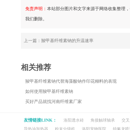
免责声明：
本站部分图片和文字来源于网络收集整理，
我们删除。
上一篇：
羧甲基纤维素钠的升温速率
相关推荐
羧甲基纤维素钠代替海藻酸钠作印花糊料的表现
如何使用羧甲基纤维素钠
买好产品就找河南纤维素厂家
友情链接LINK：
洛阳透水砖
角接触球轴承
交叉
导热油加热器
粉末分级机
洛阳宠物医院
特氟龙喷