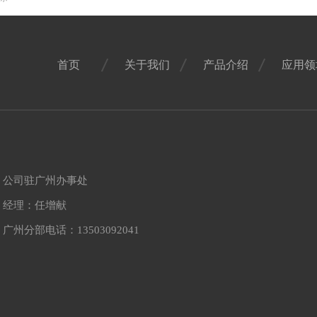
首页
关于我们
产品介绍
应用领
公司驻广州办事处
经理：任增献
广州分部电话：13503092041