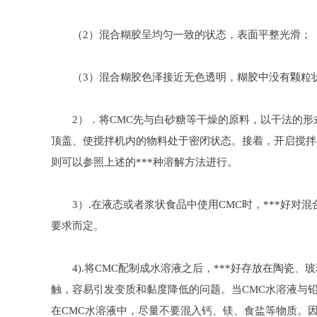
（2）混合糊胶呈均匀一致的状态，表面平整光滑；
（3）混合糊胶色泽接近无色透明，糊胶中没有颗粒状物
2）．将CMC先与白砂糖等干燥的原料，以干法的形式
顶盖、使搅拌机内的物料处于密闭状态。接着，开启搅拌
则可以参照上述的***种溶解方法进行。
3）.在液态或者浆状食品中使用CMC时，***好对
要求而定。
4).将CMC配制成水溶液之后，***好存放在陶瓷
触，容易引发变质和黏度降低的问题。当CMC水溶液与
在CMC水溶液中，尽量不要混入钙、镁、食盐等物质。因