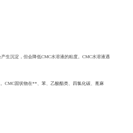
产生沉淀，但会降低CMC水溶液的粘度。CMC水溶液遇
CMC固状物在**、苯、乙酸酯类、四氯化碳、蓖麻