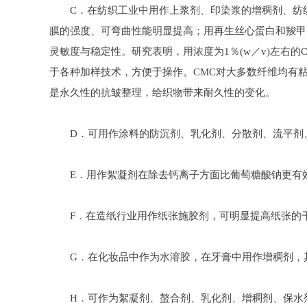
C．在纺织工业中用作上浆剂、印染浆的增稠剂、纺织
膜的强度、可弯曲性能明显提高；用再生丝心蛋白和羧甲
灵敏度与稳定性。研究表明，用浓度为1％(w／v)左右
于各种加样技术，方便于操作。CMC对大多数纤维均有
是永久性的抗皱整理，给织物带来耐久性的变化。
D．可用作涂料的防沉剂、乳化剂、分散剂、流平剂、
E．用作絮凝剂在除去钙离子方面比葡萄糖酸钠更有效，
F．在造纸行业用作纸张施胶剂，可明显提高纸张的干
G．在化妆品中作为水溶胶，在牙膏中用作增稠剂，其
H．可作为絮凝剂、螯合剂、乳化剂、增稠剂、保水剂