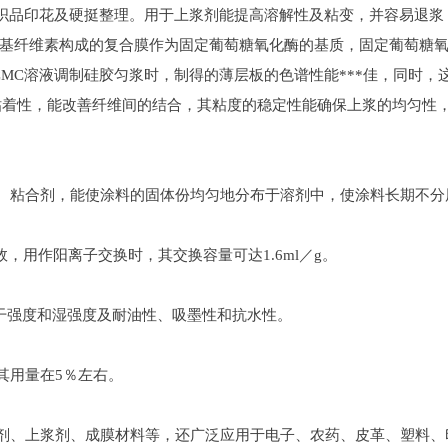
品印花及硬挺整理。用于上浆剂能提高溶解性及粘变，并容易退浆；
基纤维素构成的复合膜作为固定葡萄糖氧化酶的基质，固定葡萄糖
的CMC溶液调制硅胶匀浆时，制得的薄层板的色谱性能***佳，同时
粘着性，能改善纤维间的结合，其粘度的稳定性能确保上浆的均匀性
粘合剂，能使涂料的固体份均匀地分布于溶剂中，使涂料长期不分
用作阳离子交换时，其交换容量可达1.6ml／g。
强度和湿强度及耐油性、吸墨性和抗水性。
用量在5％左右。
、上浆剂、成膜材料等，还广泛应用于电子、农药、皮革、塑料、