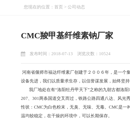
您现在的位置：
首页
>
公司动态
CMC羧甲基纤维素钠厂家
发布时间：2018-07-13 浏览次数：10524
河南省偃师市福达纤维素厂创建于２００６年，是一个集
设备先进，我们以质量求生存，以信誉谋发展，始终坚持
我厂地处在有“洛阳牡丹甲天下”之称的九朝古都洛阳市
207、301两条国道交叉而过，铁路公路四通八达、风
性状：CMC为白色粉末，无臭、无味、无毒。CMC是
温均较稳定，在干燥的环境中，可以长期保存。