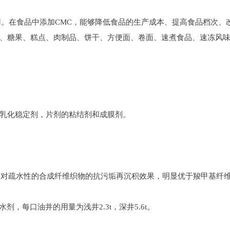
。在食品中添加CMC，能够降低食品的生产成本、提高食品档次、
、糖果、糕点、肉制品、饼干、方便面、卷面、速煮食品、速冻风
乳化稳定剂，片剂的粘结剂和成膜剂。
对疏水性的合成纤维织物的抗污垢再沉积效果，明显优于羧甲基纤
每口油井的用量为浅井2.3t，深井5.6t。