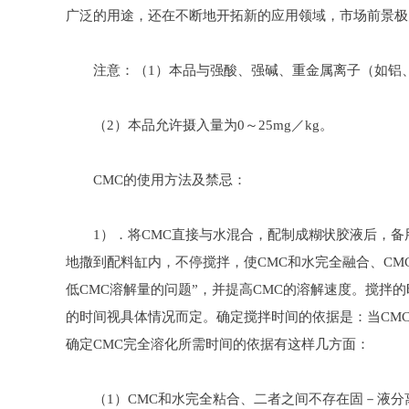
广泛的用途，还在不断地开拓新的应用领域，市场前景极
注意：（1）本品与强酸、强碱、重金属离子（如铝、
（2）本品允许摄入量为0～25mg／kg。
CMC的使用方法及禁忌：
1）．将CMC直接与水混合，配制成糊状胶液后，备用
地撒到配料缸内，不停搅拌，使CMC和水完全融合、CM
低CMC溶解量的问题”，并提高CMC的溶解速度。搅拌
的时间视具体情况而定。确定搅拌时间的依据是：当CM
确定CMC完全溶化所需时间的依据有这样几方面：
（1）CMC和水完全粘合、二者之间不存在固－液分